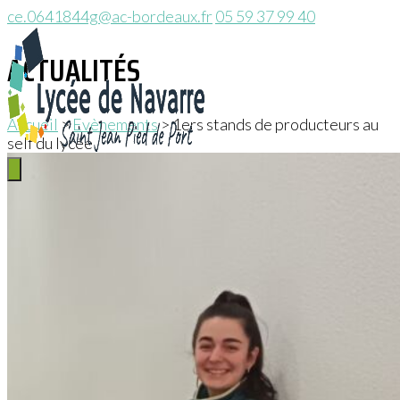
ce.0641844g@ac-bordeaux.fr
05 59 37 99 40
Aller
au
ACTUALITÉS
contenu
Accueil
>
Evènements
>
1ers stands de producteurs au
self du lycée
Menu