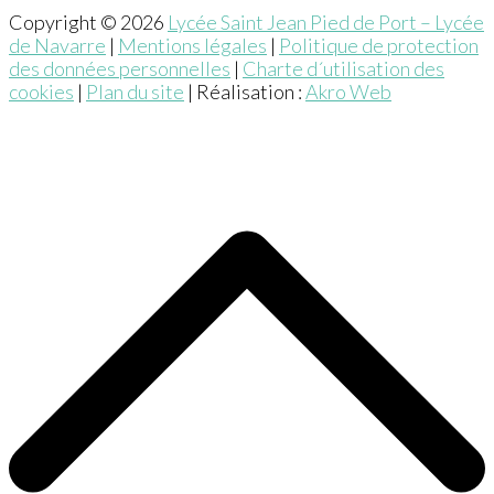
Copyright © 2026
Lycée Saint Jean Pied de Port – Lycée
de Navarre
|
Mentions légales
|
Politique de protection
des données personnelles
|
Charte d´utilisation des
cookies
|
Plan du site
| Réalisation :
Akro Web